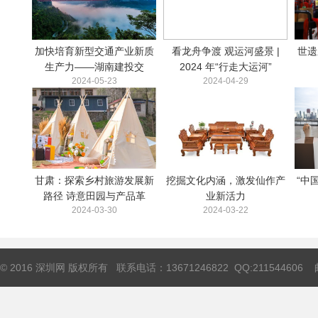
加快培育新型交通产业新质
看龙舟争渡 观运河盛景 |
世遗
生产力——湖南建投交
2024 年“行走大运河”
2024-05-23
2024-04-29
甘肃：探索乡村旅游发展新
挖掘文化内涵，激发仙作产
“中
路径 诗意田园与产品革
业新活力
2024-03-30
2024-03-22
© 2016 深圳网 版权所有 联系电话：13671246822 QQ:211544606 邮