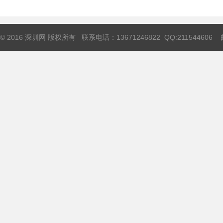
© 2016 深圳网 版权所有 联系电话：13671246822 QQ:211544606 邮