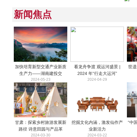
新闻焦点
加快培育新型交通产业新质
看龙舟争渡 观运河盛景 |
世遗
生产力——湖南建投交
2024 年“行走大运河”
2024-05-23
2024-04-29
甘肃：探索乡村旅游发展新
挖掘文化内涵，激发仙作产
“中
路径 诗意田园与产品革
业新活力
2024-03-30
2024-03-22