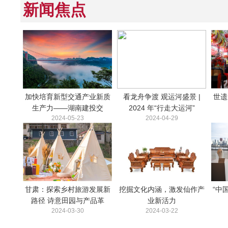
新闻焦点
加快培育新型交通产业新质
看龙舟争渡 观运河盛景 |
世遗
生产力——湖南建投交
2024 年“行走大运河”
2024-05-23
2024-04-29
甘肃：探索乡村旅游发展新
挖掘文化内涵，激发仙作产
“中
路径 诗意田园与产品革
业新活力
2024-03-30
2024-03-22