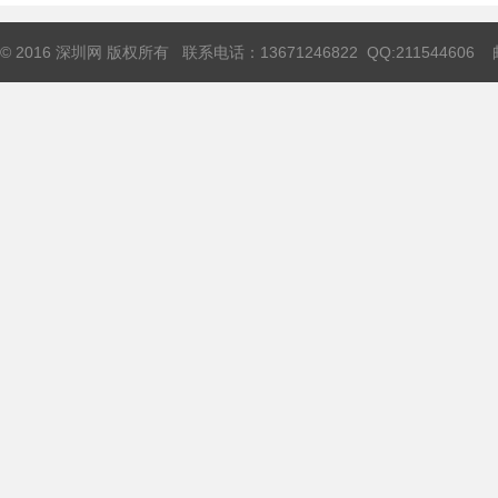
© 2016 深圳网 版权所有 联系电话：13671246822 QQ:211544606 邮