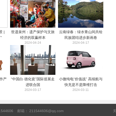
 |
世遗泉州：遗产保护与文旅
云南绿春：绿水青山间共绘
”
经济的双赢样本
民族团结进步新画卷
2024-04-24
2024-04-17
作产
“中国白·德化瓷”国际巡展走
小微纯电“价值战” 高续航与
进联合国
快充是不是降维打击
2024-03-17
2024-03-11
544606 邮箱： 211544606@qq.com