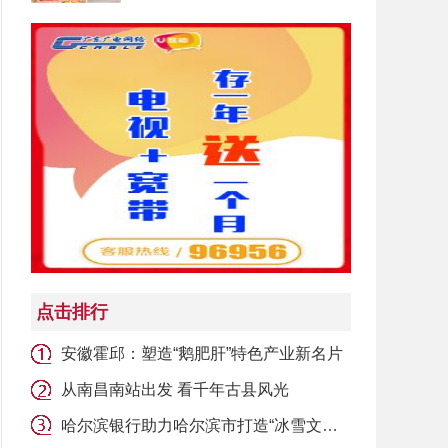
点击排行
安徽霍邱：塑造“鹅肥肝”特色产业新名片
从南昌南站出发 看千年古县风光
哈尔滨银行助力哈尔滨市打造“冰雪文化之都”