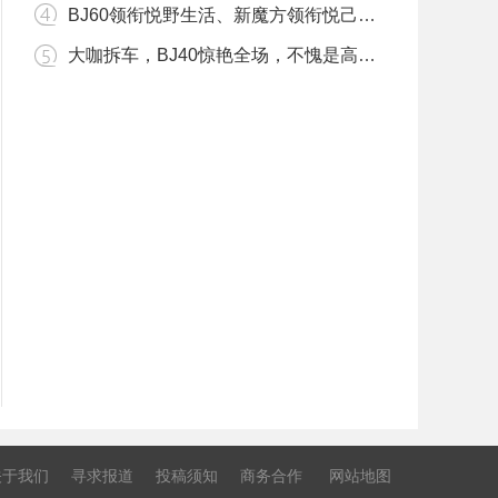
BJ60领衔悦野生活、新魔方领衔悦己生活，兰州十一国际车展不见不
大咖拆车，BJ40惊艳全场，不愧是高保值率神车
关于我们
寻求报道
投稿须知
商务合作
网站地图