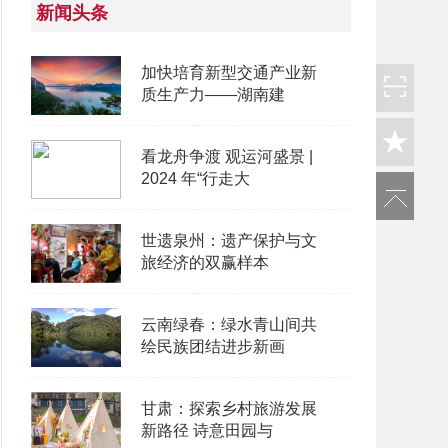
新闻头条
加快培育新型交通产业新
质生产力——湖南建
看龙舟争渡 观运河盛景 |
2024 年“行走大
世遗泉州：遗产保护与文
旅经济的双赢样本
云南绿春：绿水青山间共
绘民族团结进步新画
甘肃：探索乡村旅游发展
新路径 诗意田园与