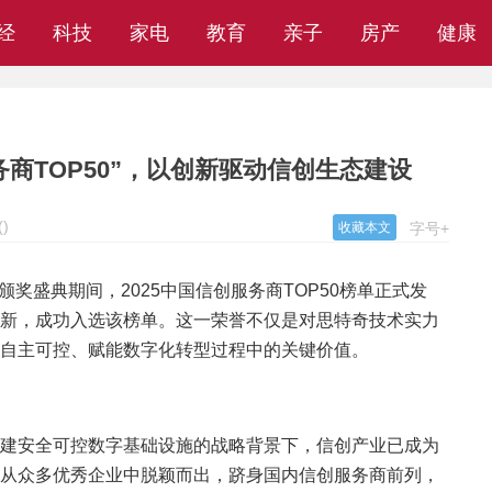
经
科技
家电
教育
亲子
房产
健康
务商TOP50”，以创新驱动信创生态建设
(
)
收藏本文
字号+
”颁奖盛典期间，2025中国信创服务商TOP50榜单正式发
新，成功入选该榜单。这一荣誉不仅是对思特奇技术实力
自主可控、赋能数字化转型过程中的关键价值。
建安全可控数字基础设施的战略背景下，信创产业已成为
从众多优秀企业中脱颖而出，跻身国内信创服务商前列，