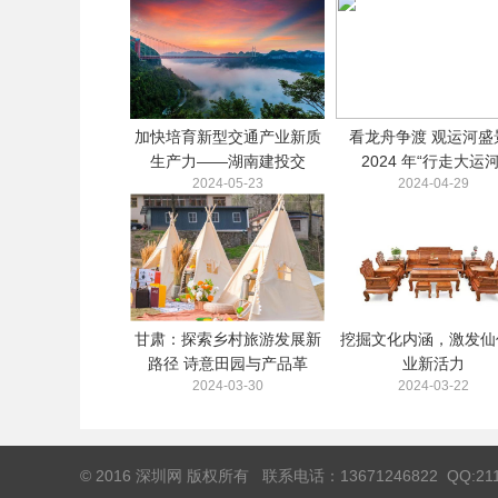
加快培育新型交通产业新质
看龙舟争渡 观运河盛景
生产力——湖南建投交
2024 年“行走大运河
2024-05-23
2024-04-29
甘肃：探索乡村旅游发展新
挖掘文化内涵，激发仙
路径 诗意田园与产品革
业新活力
2024-03-30
2024-03-22
© 2016 深圳网 版权所有 联系电话：13671246822 QQ:211