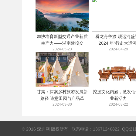
加快培育新型交通产业新质
看龙舟争渡 观运河盛景
生产力——湖南建投交
2024 年“行走大运河
2024-05-23
2024-04-29
甘肃：探索乡村旅游发展新
挖掘文化内涵，激发仙
路径 诗意田园与产品革
业新活力
2024-03-30
2024-03-22
© 2016 深圳网 版权所有 联系电话：13671246822 QQ:211