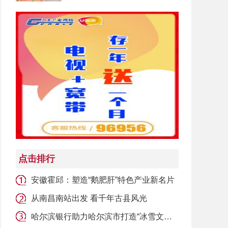
点击排行
安徽霍邱：塑造“鹅肥肝”特色产业新名片
从南昌南站出发 看千年古县风光
哈尔滨银行助力哈尔滨市打造“冰雪文化之都”