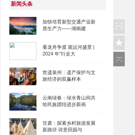
新闻头条
加快培育新型交通产业新
质生产力——湖南建
看龙舟争渡 观运河盛景 |
2024 年“行走大
世遗泉州：遗产保护与文
旅经济的双赢样本
云南绿春：绿水青山间共
绘民族团结进步新画
甘肃：探索乡村旅游发展
新路径 诗意田园与