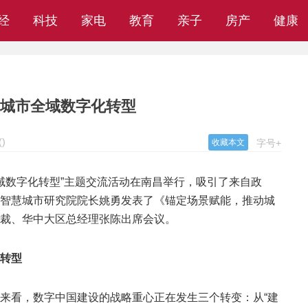
经
科技
家电
教育
亲子
房产
健康
动城市全域数字化转型
(
)
收藏本文
字号+
进全域数字化转型”主题交流活动在南昌举行，吸引了来自政
智慧城市研究院院长姚勇发表了《锚定场景赋能，推动城
裁、华中大区总经理张陈出席会议。
转型
来看，数字中国建设的战略重心正在发生三个转变：从“建