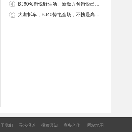
BJ60领衔悦野生活、新魔方领衔悦己生活，兰州十一国际车展不见不
大咖拆车，BJ40惊艳全场，不愧是高保值率神车
关于我们
寻求报道
投稿须知
商务合作
网站地图