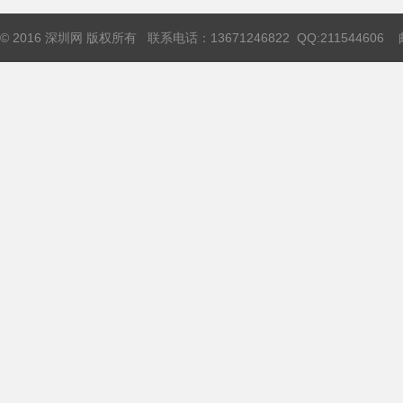
© 2016 深圳网 版权所有 联系电话：13671246822 QQ:211544606 邮